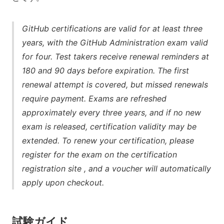
GitHub certifications are valid for at least three
years, with the GitHub Administration exam valid
for four. Test takers receive renewal reminders at
180 and 90 days before expiration. The first
renewal attempt is covered, but missed renewals
require payment. Exams are refreshed
approximately every three years, and if no new
exam is released, certification validity may be
extended. To renew your certification, please
register for the exam on the certification
registration site , and a voucher will automatically
apply upon checkout.
試験ガイド