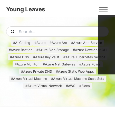
Young Leaves
MEN
#
AI Coding
#
Azure
#
Azure Arc
#
Azure App Service
#
Azure Bastion
#
Azure Blob Storage
#
Azure Developer CLI
#
Azure DNS
#
Azure Key Vault
#
Azure Kubernetes Service
#
Azure Monitor
#
Azure Nat Gateway
#
Azure Policy
#
Azure Private DNS
#
Azure Static Web Apps
#
Azure Virtual Machine
#
Azure Virtual Machine Scale Sets
#
Azure Virtual Network
#
AWS
#
Bicep