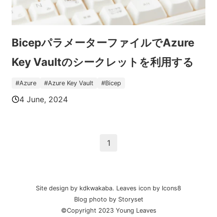
BicepパラメーターファイルでAzure
Key Vaultのシークレットを利用する
#
Azure
#
Azure Key Vault
#
Bicep
4 June, 2024
1
Site design by kdkwakaba.
Leaves
icon by
Icons8
Blog photo by
Storyset
©Copyright 2023 Young Leaves