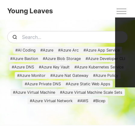
Young Leaves
MEN
#
AI Coding
#
Azure
#
Azure Arc
#
Azure App Service
#
Azure Bastion
#
Azure Blob Storage
#
Azure Developer CLI
#
Azure DNS
#
Azure Key Vault
#
Azure Kubernetes Service
#
Azure Monitor
#
Azure Nat Gateway
#
Azure Policy
#
Azure Private DNS
#
Azure Static Web Apps
#
Azure Virtual Machine
#
Azure Virtual Machine Scale Sets
#
Azure Virtual Network
#
AWS
#
Bicep